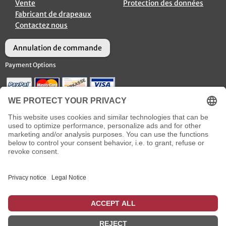
Vente
Protection des données
Fabricant de drapeaux
Contactez nous
Annulation de commande
Payment Options
Options d’Expédition
Social Media
* plus
frais de livraison
incl. TVA
: pour les livraisons en France métropolitaine, qui sont