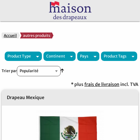
Accueil
autres produits
Product Type
Continent
Pays
Product Tags
Par ordre croissant
Trier par
* plus
frais de livraison
incl. TVA
Drapeau Mexique