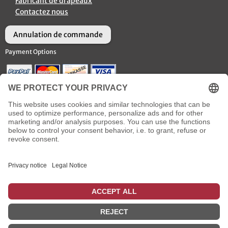
Fabricant de drapeaux
Contactez nous
Annulation de commande
Payment Options
Options d’Expédition
Social Media
* plus
frais de livraison
incl. TVA
: pour les livraisons en France métropolitaine, qui sont
effectuées jusqu'à 14 heures avec le mode de paiement carte