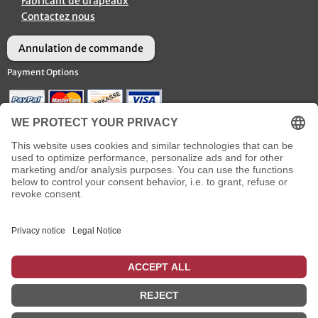
Fabricant de drapeaux
Contactez nous
Annulation de commande
Payment Options
Options d’Expédition
Social Media
* plus
frais de livraison
incl. TVA
: pour les livraisons en France métropolitaine, qui sont
effectuées jusqu'à 14 heures avec le mode de paiement carte