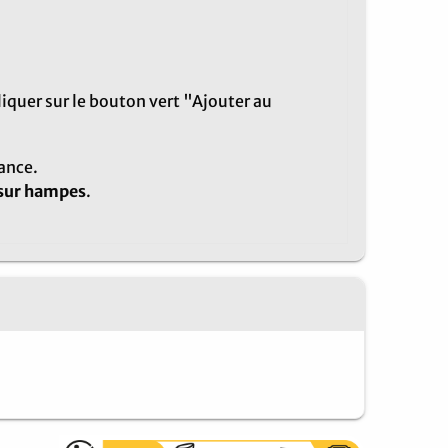
cliquer sur le bouton vert "Ajouter au
ance.
 sur hampes
.