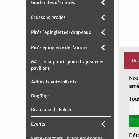
Guirlandes d'amitiés
Écussons brodés
Pin's (épinglettes) drapeaux
Pin's épinglette de l'amitié
Det
Mâts et supports pour drapeaux et
pavillons
No
Adhésifs autocollants
amér
Dog Tags
Tous
Drapeaux de Balcon
Events
Déta
Serre-poignets / bracelets éponge