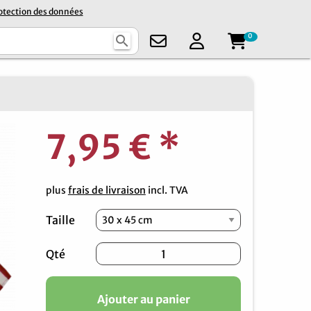
otection des données
0
search
7,95 €
*
plus
frais de livraison
incl. TVA
Taille
Qté
Ajouter au panier