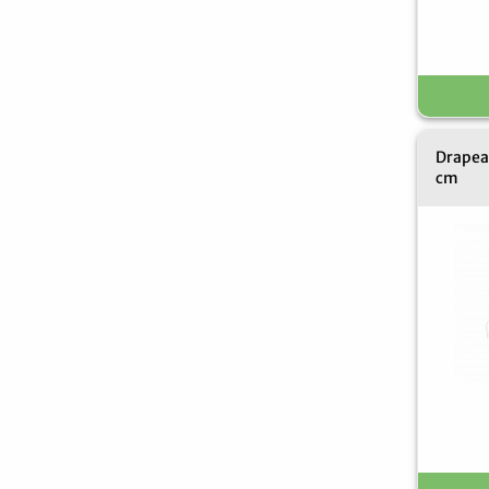
Drapeau
cm