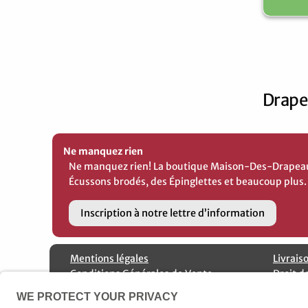
Drape
Ne manquez rien
Ne manquez rien! La boutique Maison-Des-Drapeaux 
Écussons brodés, des Épinglettes et beaucoup plus.
Inscription à notre lettre d’information
Mentions légales
Livrais
Conditions Générales de Vente
Droit d
Fabricant de drapeaux
Protect
Contactez nous