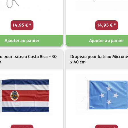
14,95 €
*
14,95 €
*
Ajouter au panier
Ajouter au panier
u pour bateau Costa Rica - 30
Drapeau pour bateau Microné
m
x 40 cm