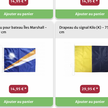
14,95 €
*
14,95 €
*
Ajouter au panier
Ajouter au panier
 pour bateau Îles Marshall -
Drapeau du signal Kilo (K) - 7
0 cm
cm
14,95 €
*
29,95 €
*
Ajouter au panier
Ajouter au panier