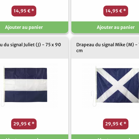
14,95 €
*
14,95 €
*
Ajouter au panier
Ajouter au panier
 du signal Juliet (J) - 75 x 90
Drapeau du signal Mike (M) -
cm
29,95 €
*
29,95 €
*