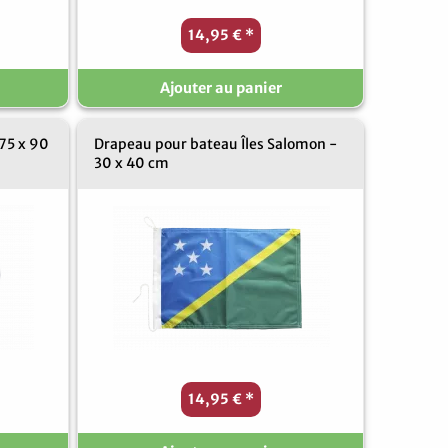
14,95 €
*
Ajouter au panier
 75 x 90
Drapeau pour bateau Îles Salomon -
30 x 40 cm
14,95 €
*