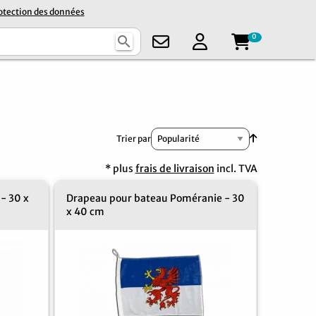
otection des données
0
search
Par ordre cr
Trier par
* plus
frais de livraison
incl. TVA
- 30 x
Drapeau pour bateau Poméranie - 30
x 40 cm