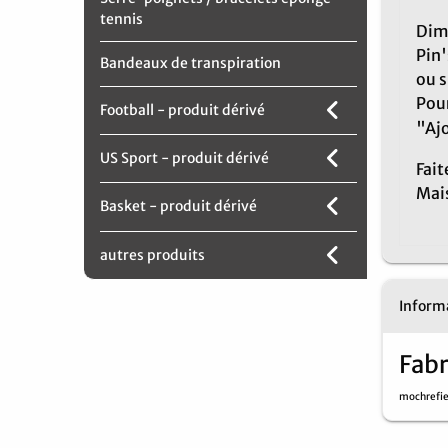
tennis
Dime
Pin'
Bandeaux de transpiration
ou s
Pou
Football - produit dérivé
"Ajo
US Sport - produit dérivé
Fait
Mai
Basket - produit dérivé
autres produits
Informa
Fabr
mochrefi