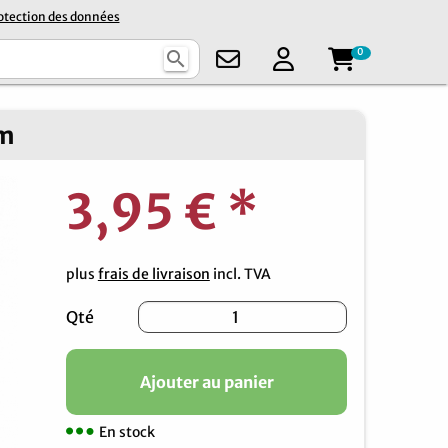
otection des données
0
search
cm
3,95 €
*
plus
frais de livraison
incl. TVA
Qté
Ajouter au panier
En stock