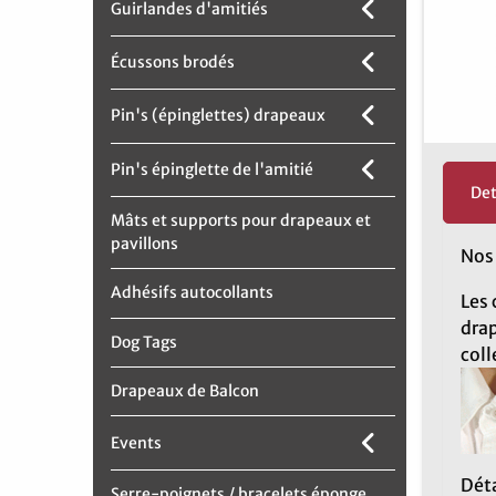
Guirlandes d'amitiés
Écussons brodés
Pin's (épinglettes) drapeaux
Pin's épinglette de l'amitié
Det
Mâts et supports pour drapeaux et
pavillons
No
Adhésifs autocollants
Les 
drap
Dog Tags
coll
Drapeaux de Balcon
Events
Déta
Serre-poignets / bracelets éponge