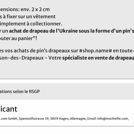
nsions: env. 2 x 2 cm
s à fixer sur un vêtement
implement à collectionner.
r un
achat de drapeau de l'Ukraine sous la forme d'un pin'
uter au panier"!
es vos achats de pin’s drapeaux sur #shop.name# en toute 
son-des-Drapeaux - Votre
spécialiste en vente de drapea
tions selon le RSGP
icant
e.com GmbH,
Spannstiftstrasse 39,
58119 Hagen,
Allemagne,
Email
: info@mochrefie.com,