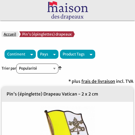
Accueil
Pin's (épinglettes) drapeaux
Continent
Pays
Product Tags
Par ordre croissant
Trier par
* plus
frais de livraison
incl. TVA
Pin's (épinglette) Drapeau Vatican - 2 x 2 cm