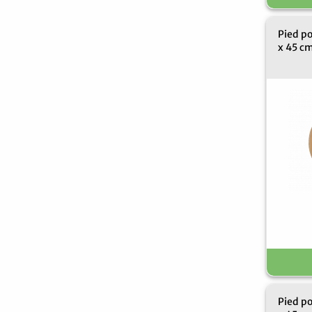
Pied p
x 45 c
Pied p