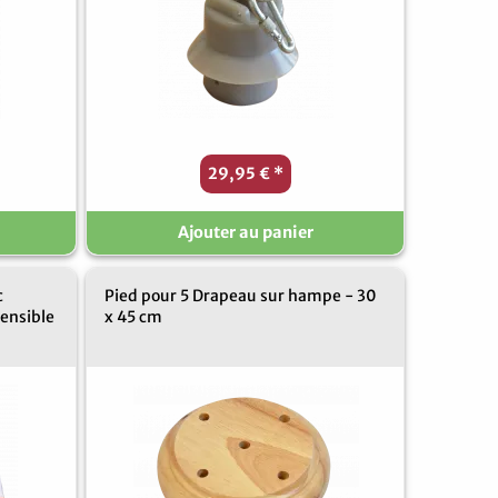
29,95 €
*
Ajouter au panier
c
Pied pour 5 Drapeau sur hampe - 30
tensible
x 45 cm