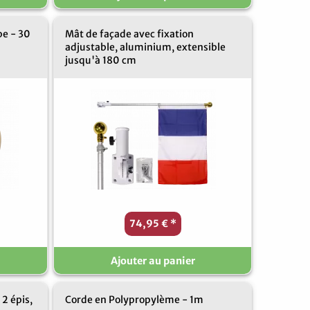
pe - 30
Mât de façade avec fixation
adjustable, aluminium, extensible
jusqu'à 180 cm
74,95 €
*
Ajouter au panier
 2 épis,
Corde en Polypropylème - 1m