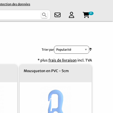
otection des données
0
search
Par ordre cr
Trier par
* plus
frais de livraison
incl. TVA
Mousqueton en PVC - 5cm