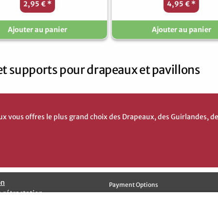
2,95 €
*
4,95 €
*
Ajouter au panier
Ajouter au panier
et supports pour drapeaux et pavillons
vous offres le plus grand choix des Drapeaux, des Guirlandes, d
on
Payment Options
e rétractation
ion des données