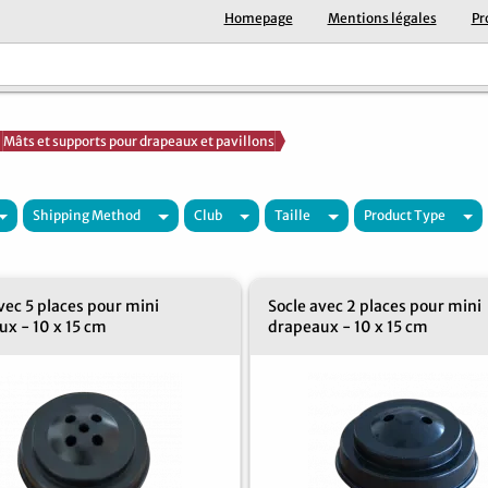
Homepage
Mentions légales
Pr
Mâts et supports pour drapeaux et pavillons
Shipping Method
Club
Taille
Product Type
vec 5 places pour mini
Socle avec 2 places pour mini
x - 10 x 15 cm
drapeaux - 10 x 15 cm