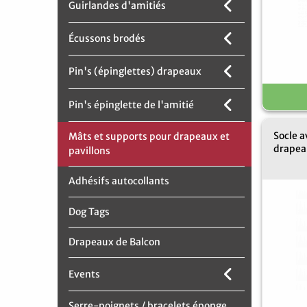
Guirlandes d'amitiés
Écussons brodés
Pin's (épinglettes) drapeaux
Pin's épinglette de l'amitié
Socle a
Mâts et supports pour drapeaux et
drapea
pavillons
Adhésifs autocollants
Dog Tags
Drapeaux de Balcon
Events
Serre-poignets / bracelets éponge