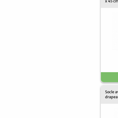
x 45 c
Socle a
drapea