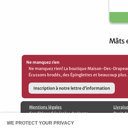
Mâts 
Ne manquez rien
Ne manquez rien! La boutique Maison-Des-Drapeaux 
Écussons brodés, des Épinglettes et beaucoup plus.
Inscription à notre lettre d’information
Mentions légales
Livrais
Conditions Générales de Vente
Droit d
Fabricant de drapeaux
Protect
Contactez nous